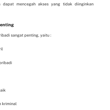
ita dapat mencegah akses yang tidak diinginkan
Penting
adi sangat penting, yaitu :
il
pribadi
aik
 kriminal