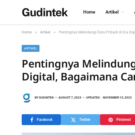
Gudintek
Home
Artikel
»
»
Home
Artikel
Pentingnya Melindungi Data Pribadi di Era Di
ARTIKEL
Pentingnya Melindungi
Digital, Bagaimana Ca
BY
GUDINTEK
AUGUST 7, 2023
UPDATED:
NOVEMBER 15, 2023
Facebook
Twitter
Pinterest