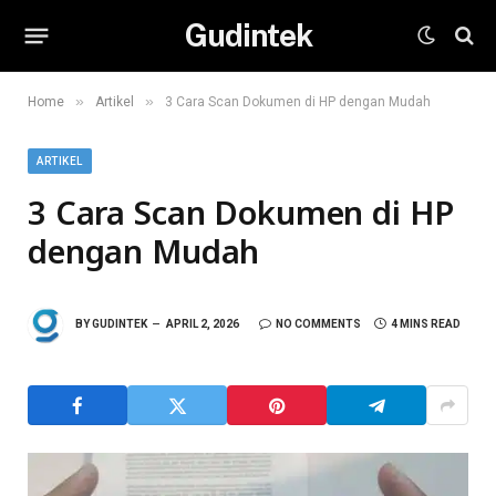
Gudintek
»
»
Home
Artikel
3 Cara Scan Dokumen di HP dengan Mudah
ARTIKEL
3 Cara Scan Dokumen di HP
dengan Mudah
BY
GUDINTEK
APRIL 2, 2026
NO COMMENTS
4 MINS READ