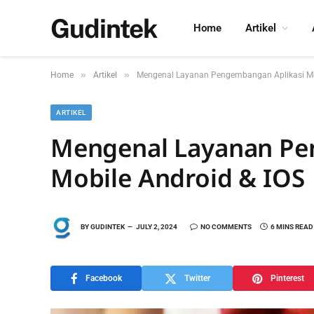
Gudintek
Home
Artikel
»
»
Home
Artikel
Mengenal Layanan Pengembangan Aplikasi Mob
ARTIKEL
Mengenal Layanan Pe
Mobile Android & IOS
BY
GUDINTEK
JULY 2, 2024
NO COMMENTS
6 MINS READ
Facebook
Twitter
Pinterest