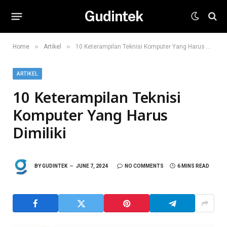
Gudintek
»
»
Home
Artikel
10 Keterampilan Teknisi Komputer Yang Harus Dimiliki
ARTIKEL
10 Keterampilan Teknisi
Komputer Yang Harus
Dimiliki
BY
GUDINTEK
JUNE 7, 2024
NO COMMENTS
6 MINS READ