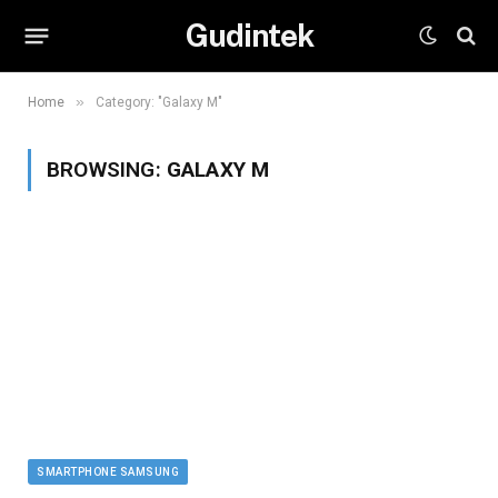
Gudintek
»
Home
Category: "Galaxy M"
BROWSING:
GALAXY M
SMARTPHONE SAMSUNG