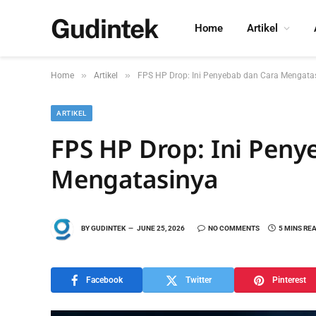
Gudintek
Home
Artikel
»
»
Home
Artikel
FPS HP Drop: Ini Penyebab dan Cara Mengata
ARTIKEL
FPS HP Drop: Ini Peny
Mengatasinya
BY
GUDINTEK
JUNE 25, 2026
NO COMMENTS
5 MINS RE
Facebook
Twitter
Pinterest