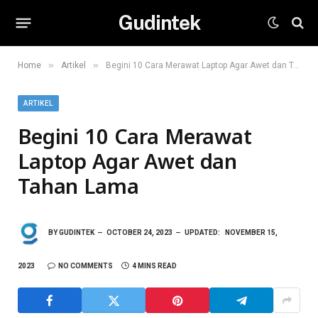
Gudintek
»
»
Home
Artikel
Begini 10 Cara Merawat Laptop Agar Awet dan Tahan Lama
ARTIKEL
Begini 10 Cara Merawat
Laptop Agar Awet dan
Tahan Lama
BY
GUDINTEK
OCTOBER 24, 2023
UPDATED:
NOVEMBER 15,
2023
NO COMMENTS
4 MINS READ