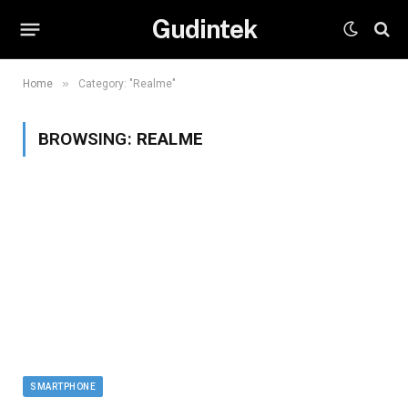
Gudintek
»
Home
Category: "Realme"
BROWSING:
REALME
SMARTPHONE