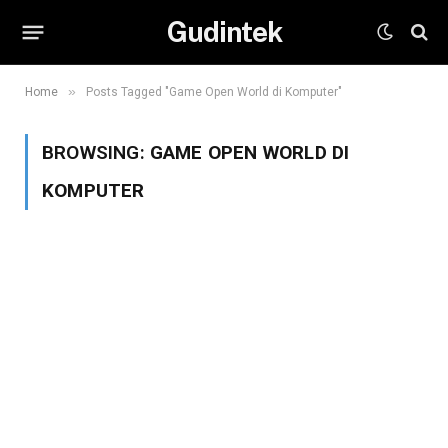
Gudintek
»
Home
Posts Tagged "Game Open World di Komputer"
BROWSING:
GAME OPEN WORLD DI
KOMPUTER