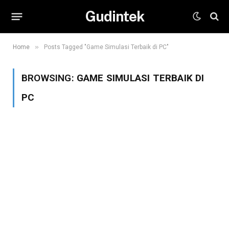
Gudintek
»
Home
Posts Tagged "Game Simulasi Terbaik di PC"
BROWSING:
GAME SIMULASI TERBAIK DI
PC