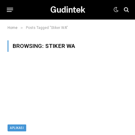
Gudintek
»
Home
Posts Tagged "Stiker WA"
BROWSING:
STIKER WA
APLIKASI