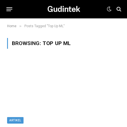
Gudintek
»
Home
Posts Tagged "Top Up ML"
BROWSING:
TOP UP ML
ARTIKEL