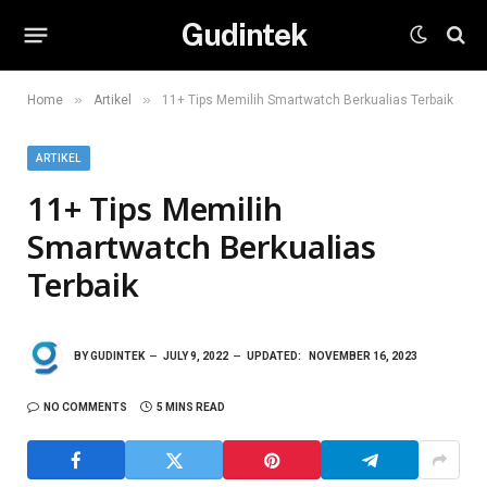
Gudintek
»
»
Home
Artikel
11+ Tips Memilih Smartwatch Berkualias Terbaik
ARTIKEL
11+ Tips Memilih
Smartwatch Berkualias
Terbaik
BY
GUDINTEK
JULY 9, 2022
UPDATED:
NOVEMBER 16, 2023
NO COMMENTS
5 MINS READ