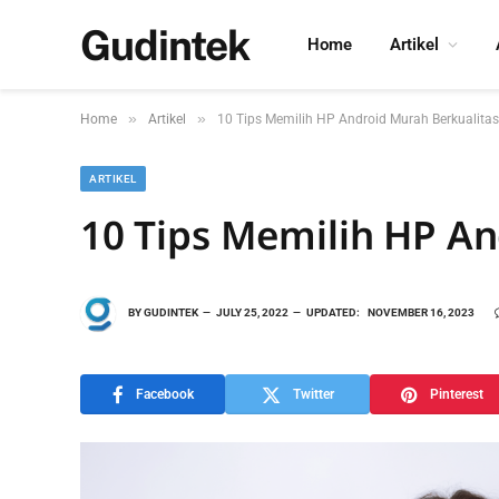
Gudintek
Home
Artikel
»
»
Home
Artikel
10 Tips Memilih HP Android Murah Berkualitas
ARTIKEL
10 Tips Memilih HP An
BY
GUDINTEK
JULY 25, 2022
UPDATED:
NOVEMBER 16, 2023
Facebook
Twitter
Pinterest