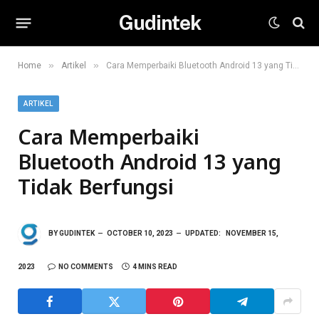
Gudintek
»
»
Home
Artikel
Cara Memperbaiki Bluetooth Android 13 yang Tidak Berfungsi
ARTIKEL
Cara Memperbaiki
Bluetooth Android 13 yang
Tidak Berfungsi
BY
GUDINTEK
OCTOBER 10, 2023
UPDATED:
NOVEMBER 15,
2023
NO COMMENTS
4 MINS READ