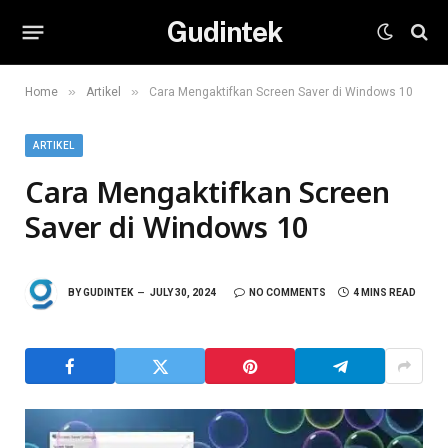
Gudintek
»
»
Home
Artikel
Cara Mengaktifkan Screen Saver di Windows 10
ARTIKEL
Cara Mengaktifkan Screen
Saver di Windows 10
BY
GUDINTEK
JULY 30, 2024
NO COMMENTS
4 MINS READ