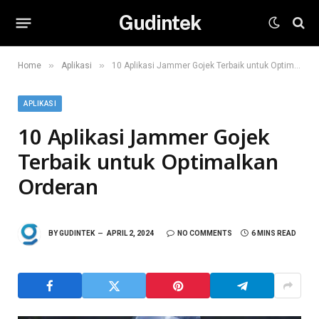
Gudintek
»
»
Home
Aplikasi
10 Aplikasi Jammer Gojek Terbaik untuk Optimalkan Orderan
APLIKASI
10 Aplikasi Jammer Gojek
Terbaik untuk Optimalkan
Orderan
BY
GUDINTEK
APRIL 2, 2024
NO COMMENTS
6 MINS READ