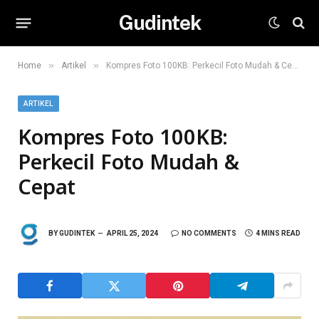
Gudintek
»
»
Home
Artikel
Kompres Foto 100KB: Perkecil Foto Mudah & Cepat
ARTIKEL
Kompres Foto 100KB:
Perkecil Foto Mudah &
Cepat
BY
GUDINTEK
APRIL 25, 2024
NO COMMENTS
4 MINS READ