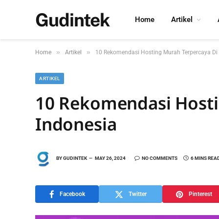
Gudintek
Home
Artikel
»
»
Home
Artikel
10 Rekomendasi Hosting Murah Terpercaya Di
ARTIKEL
10 Rekomendasi Hosti
Indonesia
BY
GUDINTEK
MAY 26, 2024
NO COMMENTS
6 MINS REA
Facebook
Twitter
Pinterest