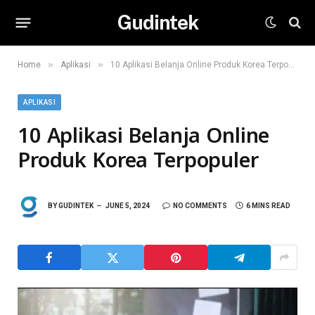
Gudintek
»
»
Home
Aplikasi
10 Aplikasi Belanja Online Produk Korea Terpopuler
APLIKASI
10 Aplikasi Belanja Online
Produk Korea Terpopuler
BY
GUDINTEK
JUNE 5, 2024
NO COMMENTS
6 MINS READ