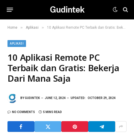
Gudintek
»
»
Home
Aplikasi
10 Aplikasi Remote PC Terbaik dan Gratis: Bekerja Dari Mana Saja
APLIKASI
10 Aplikasi Remote PC
Terbaik dan Gratis: Bekerja
Dari Mana Saja
BY
GUDINTEK
JUNE 12, 2024
UPDATED:
OCTOBER 29, 2024
NO COMMENTS
5 MINS READ