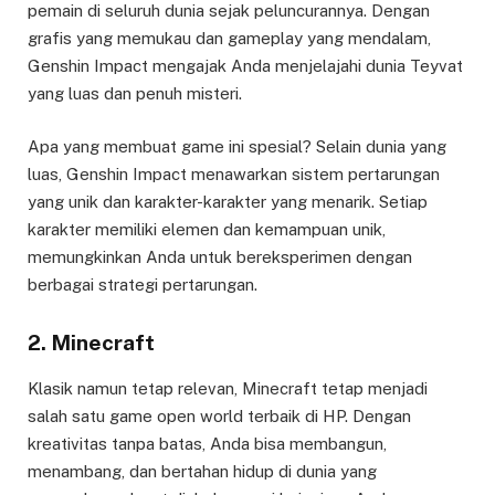
pemain di seluruh dunia sejak peluncurannya. Dengan
grafis yang memukau dan gameplay yang mendalam,
Genshin Impact mengajak Anda menjelajahi dunia Teyvat
yang luas dan penuh misteri.
Apa yang membuat game ini spesial? Selain dunia yang
luas, Genshin Impact menawarkan sistem pertarungan
yang unik dan karakter-karakter yang menarik. Setiap
karakter memiliki elemen dan kemampuan unik,
memungkinkan Anda untuk bereksperimen dengan
berbagai strategi pertarungan.
2. Minecraft
Klasik namun tetap relevan, Minecraft tetap menjadi
salah satu game open world terbaik di HP. Dengan
kreativitas tanpa batas, Anda bisa membangun,
menambang, dan bertahan hidup di dunia yang