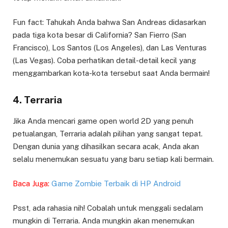
Fun fact: Tahukah Anda bahwa San Andreas didasarkan
pada tiga kota besar di California? San Fierro (San
Francisco), Los Santos (Los Angeles), dan Las Venturas
(Las Vegas). Coba perhatikan detail-detail kecil yang
menggambarkan kota-kota tersebut saat Anda bermain!
4. Terraria
Jika Anda mencari game open world 2D yang penuh
petualangan, Terraria adalah pilihan yang sangat tepat.
Dengan dunia yang dihasilkan secara acak, Anda akan
selalu menemukan sesuatu yang baru setiap kali bermain.
Baca Juga:
Game Zombie Terbaik di HP Android
Psst, ada rahasia nih! Cobalah untuk menggali sedalam
mungkin di Terraria. Anda mungkin akan menemukan