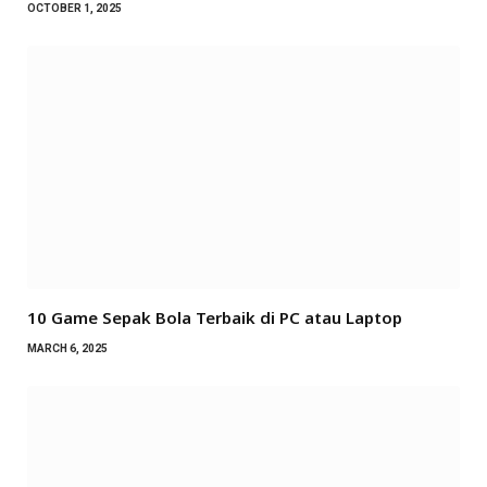
OCTOBER 1, 2025
10 Game Sepak Bola Terbaik di PC atau Laptop
MARCH 6, 2025