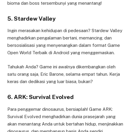
bioma dan boss tersembunyi yang menantang!
5. Stardew Valley
Ingin merasakan kehidupan di pedesaan? Stardew Valley
menghadirkan pengalaman bertani, memancing, dan
bersosialisasi yang menyenangkan dalam format Game
Open World Terbaik di Android yang menggemaskan.
Tahukah Anda? Game ini awalnya dikembangkan oleh
satu orang saja, Eric Barone, selama empat tahun. Kerja
keras dan dedikasi yang luar biasa, bukan?
6. ARK: Survival Evolved
Para penggemar dinosaurus, bersiaplah! Game ARK:
Survival Evolved menghadirkan dunia prasejarah yang
akan menantang Anda untuk bertahan hidup, menjinakkan
dinosaurus, dan membangun basis Anda sendiri.