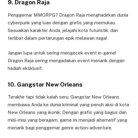
9. Dragon Raja
Penggemar MMORPG? Dragon Raja menghadirkan dunia
cyberpunk yang luas dengan grafis yang memukau.
Sesuaikan karakter Anda, jelajahi kota futuristik, dan
terlibat dalam pertarungan epik melawan naga!
Jangan lupa untuk sering mengecek event in-game!
Dragon Raja sering mengadakan event menarik dengan
hadiah eksklusif.
10. Gangstar New Orleans
Terakhir tapi tidak kalah seru, Gangstar New Orleans
membawa Anda ke dunia kriminal yang penuh aksi di kota
New Orleans yang ikonik. Dengan grafis yang bagus dan
misi-misi yang beragam, game ini menjadi alternatif yang
menarik bagi penggemar genre action-adventure.