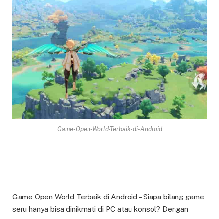
Game-Open-World-Terbaik-di-Android
Game Open World Terbaik di Android – Siapa bilang game
seru hanya bisa dinikmati di PC atau konsol? Dengan