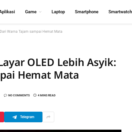
Aplikasi
Game
Laptop
Smartphone
Smartwatch
: Dari Warna Tajam sampai Hemat Mata
Layar OLED Lebih Asyik:
mpai Hemat Mata
NO COMMENTS
4 MINS READ
Telegram