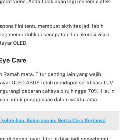
gedit video. Anda tidak akan lagi menemui efek
sponsif ini tentu membuat aktivitas jadi lebih
yang membutuhkan kecepatan dan akurasi visual
 layar OLED.
 Eye Care
 Ramah mata. Fitur penting lain yang wajib
Layar OLED ASUS telah mendapat sertifikasi TÜV
urangi paparan cahaya biru hingga 70%. Hal ini
 aman untuk penggunaan dalam waktu lama.
 kelebihan, Kekurangan, Serta Cara Kerjanya
m di depan layar, fitur ini bisa jadi penyelamat.