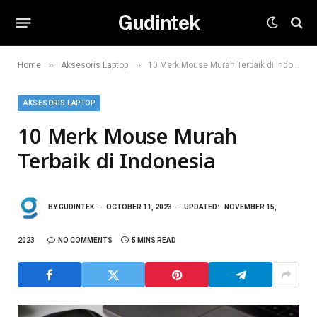
Gudintek
»
»
Home
Aksesoris Laptop
10 Merk Mouse Murah Terbaik di Indonesia
AKSESORIS LAPTOP
10 Merk Mouse Murah
Terbaik di Indonesia
BY
GUDINTEK
OCTOBER 11, 2023
UPDATED:
NOVEMBER 15,
2023
NO COMMENTS
5 MINS READ