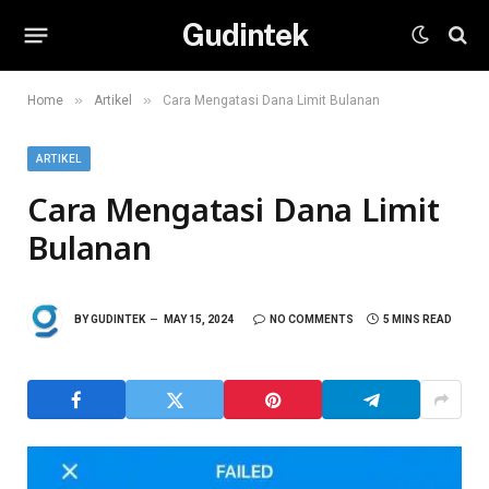
Gudintek
»
»
Home
Artikel
Cara Mengatasi Dana Limit Bulanan
ARTIKEL
Cara Mengatasi Dana Limit
Bulanan
BY
GUDINTEK
MAY 15, 2024
NO COMMENTS
5 MINS READ