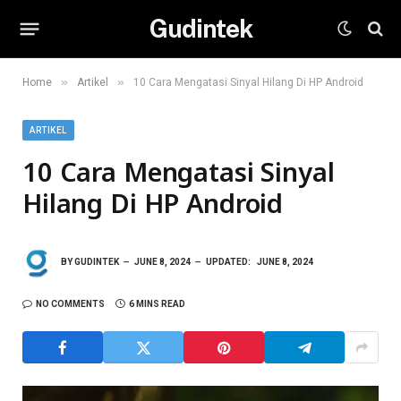
Gudintek
»
»
Home
Artikel
10 Cara Mengatasi Sinyal Hilang Di HP Android
ARTIKEL
10 Cara Mengatasi Sinyal
Hilang Di HP Android
BY
GUDINTEK
JUNE 8, 2024
UPDATED:
JUNE 8, 2024
NO COMMENTS
6 MINS READ